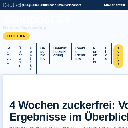
Deutsch
Blog
Lokal
Politik
Technik
Welt
Wirtschaft
Suche
Kontakt
Mainpost 24
Mainpost Tagesbriefing
LEITFADEN
St
Ü
K
Ge
Datensc
Cooki
R
B
T
ar
b
o
sc
hutzerkl
e-
un
l
o
p
ts
er
n
hic
ärung
Richtl
db
o
i
eit
u
t
hte
inie
ri
g
c
e
n
a
ef
s
s
k
t
4 Wochen zuckerfrei: V
Ergebnisse im Überblic