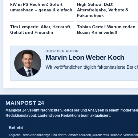
kW in PS Rechner: Sofort
High School DxD:
umrechnen – genau & einfach
Altersfreigabe, Verbote &
Faktencheck
Tim Lemperle: Alter, Herkunft,
Tobias Oertel: Warum er den
Gehalt und Freundin
Bozen-Krimi verließ
UBER DEN AUTOR
Marvin Leon Weber Koch
Wir veröffentlichen täglich faktenbasierte Beric
MAINPOST 24
Mainpost 24 vereint Nachrichten, Ratgeber und Analysen in einem modernen
Redaktionslayout. Laufend vom Redaktionsteam aktualisiert.
Beliebt
Tagliche Redaktionsbriefings und Vertrauensressourcen, kuratiert fur schnelle Verifikatio