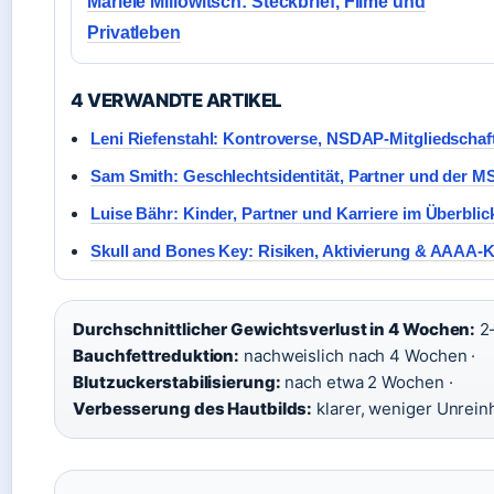
Mariele Millowitsch: Steckbrief, Filme und
Privatleben
4 VERWANDTE ARTIKEL
Leni Riefenstahl: Kontroverse, NSDAP-Mitgliedschaf
Sam Smith: Geschlechtsidentität, Partner und der M
Luise Bähr: Kinder, Partner und Karriere im Überblic
Skull and Bones Key: Risiken, Aktivierung & AAAA-
Durchschnittlicher Gewichtsverlust in 4 Wochen:
2–
Bauchfettreduktion:
nachweislich nach 4 Wochen ·
Blutzuckerstabilisierung:
nach etwa 2 Wochen ·
Verbesserung des Hautbilds:
klarer, weniger Unrein