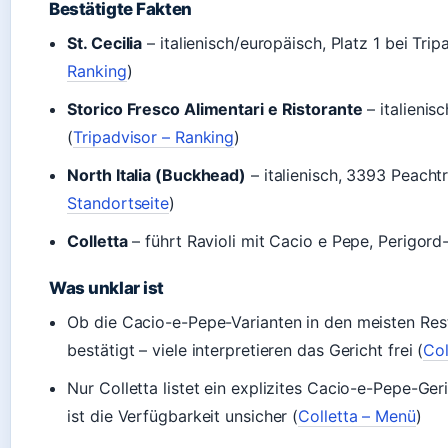
Bestätigte Fakten
St. Cecilia
– italienisch/europäisch, Platz 1 bei Tri
Ranking
)
Storico Fresco Alimentari e Ristorante
– italienis
(
Tripadvisor – Ranking
)
North Italia (Buckhead)
– italienisch, 3393 Peacht
Standortseite
)
Colletta
– führt Ravioli mit Cacio e Pepe, Perigord-
Was unklar ist
Ob die Cacio-e-Pepe-Varianten in den meisten Rest
bestätigt – viele interpretieren das Gericht frei (
Col
Nur Colletta listet ein explizites Cacio-e-Pepe-Ge
ist die Verfügbarkeit unsicher (
Colletta – Menü
)