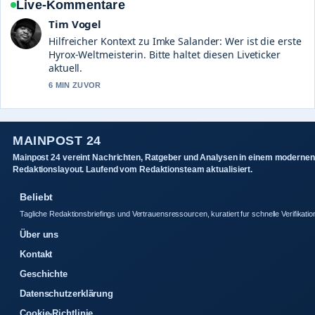
Live-Kommentare
Tim Vogel
Hilfreicher Kontext zu Imke Salander: Wer ist die erste
Hyrox-Weltmeisterin. Bitte haltet diesen Liveticker
aktuell.
6 MIN ZUVOR
MAINPOST 24
Mainpost 24 vereint Nachrichten, Ratgeber und Analysen in einem modernen
Redaktionslayout. Laufend vom Redaktionsteam aktualisiert.
Beliebt
Tagliche Redaktionsbriefings und Vertrauensressourcen, kuratiert fur schnelle Verifikatio
Über uns
Kontakt
Geschichte
Datenschutzerklärung
Cookie-Richtlinie