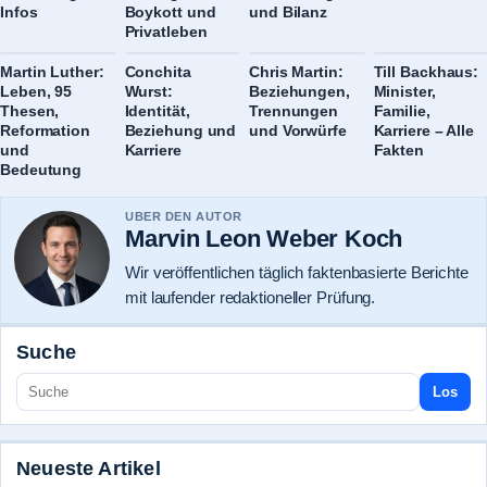
Infos
Boykott und
und Bilanz
Privatleben
Martin Luther:
Conchita
Chris Martin:
Till Backhaus:
Leben, 95
Wurst:
Beziehungen,
Minister,
Thesen,
Identität,
Trennungen
Familie,
Reformation
Beziehung und
und Vorwürfe
Karriere – Alle
und
Karriere
Fakten
Bedeutung
UBER DEN AUTOR
Marvin Leon Weber Koch
Wir veröffentlichen täglich faktenbasierte Berichte
mit laufender redaktioneller Prüfung.
Suche
Los
Neueste Artikel