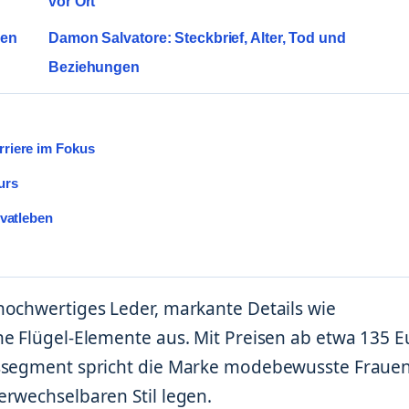
vor Ort
len
Damon Salvatore: Steckbrief, Alter, Tod und
Beziehungen
rriere im Fokus
urs
ivatleben
hochwertiges Leder, markante Details wie
he Flügel-Elemente aus. Mit Preisen ab etwa 135 E
issegment spricht die Marke modebewusste Frauen
erwechselbaren Stil legen.