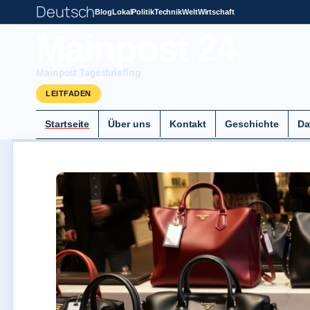
Deutsch
Blog
Lokal
Politik
Technik
Welt
Wirtschaft
Mainpost 24
Mainpost Tagesbriefing
LEITFADEN
Startseite
Über uns
Kontakt
Geschichte
Da