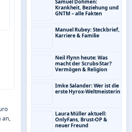
Samuel Dohmen:
Krankheit, Beziehung und
GNTM – alle Fakten
Manuel Rubey: Steckbrief,
Karriere & Familie
Neil Flynn heute: Was
macht der Scrubs-Star?
Vermögen & Religion
Imke Salander: Wer ist die
erste Hyrox-Weltmeisterin
uro
Laura Müller aktuell:
 an,
OnlyFans, Brust-OP &
neuer Freund