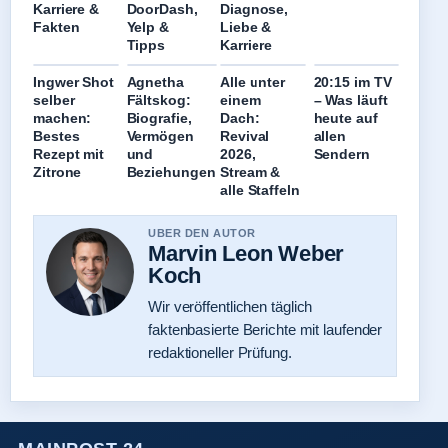
Karriere &
DoorDash,
Diagnose,
Fakten
Yelp &
Liebe &
Tipps
Karriere
Ingwer Shot
Agnetha
Alle unter
20:15 im TV
selber
Fältskog:
einem
– Was läuft
machen:
Biografie,
Dach:
heute auf
Bestes
Vermögen
Revival
allen
Rezept mit
und
2026,
Sendern
Zitrone
Beziehungen
Stream &
alle Staffeln
UBER DEN AUTOR
Marvin Leon Weber
Koch
Wir veröffentlichen täglich
faktenbasierte Berichte mit laufender
redaktioneller Prüfung.