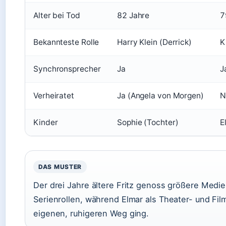
Alter bei Tod
82 Jahre
7
Bekannteste Rolle
Harry Klein (Derrick)
K
Synchronsprecher
Ja
J
Verheiratet
Ja (Angela von Morgen)
N
Kinder
Sophie (Tochter)
E
DAS MUSTER
Der drei Jahre ältere Fritz genoss größere Medi
Serienrollen, während Elmar als Theater- und Fil
eigenen, ruhigeren Weg ging.