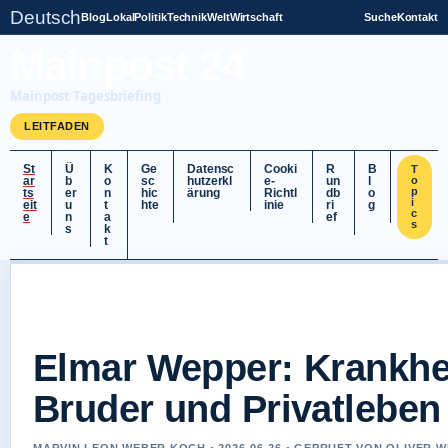
Deutsch
Blog
Lokal
Politik
Technik
Welt
Wirtschaft
Suche
Kontakt
Mainpost 24
Mainpost Tagesbriefing
LEITFADEN
St
Ü
K
Ge
Datensc
Cooki
R
B
T
ar
b
o
sc
hutzerkl
e-
un
l
o
p
ts
er
n
hic
ärung
Richtl
db
o
i
eit
u
t
hte
inie
ri
g
c
e
n
a
ef
s
s
k
t
Elmar Wepper: Krankhei
Bruder und Privatleben