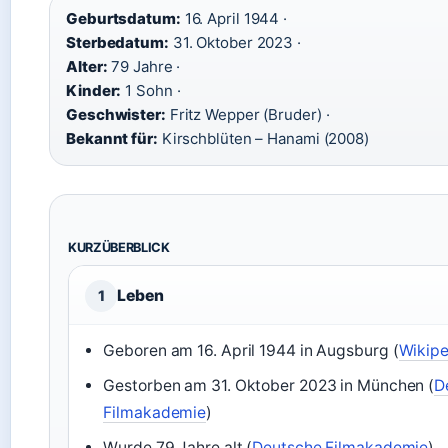
Geburtsdatum:
16. April 1944 ·
Sterbedatum:
31. Oktober 2023 ·
Alter:
79 Jahre ·
Kinder:
1 Sohn ·
Geschwister:
Fritz Wepper (Bruder) ·
Bekannt für:
Kirschblüten – Hanami (2008)
KURZÜBERBLICK
Leben
1
Geboren am 16. April 1944 in Augsburg (
Wikipe
Gestorben am 31. Oktober 2023 in München (
D
Filmakademie
)
Wurde 79 Jahre alt (
Deutsche Filmakademie
)