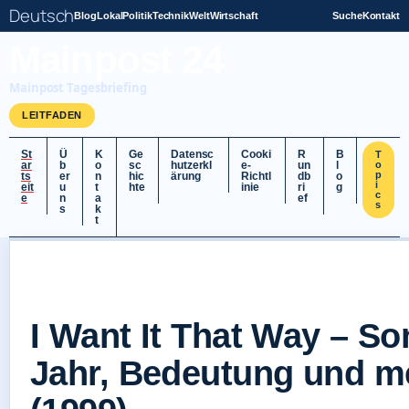
Deutsch
Blog
Lokal
Politik
Technik
Welt
Wirtschaft
Suche
Kontakt
Mainpost 24
Mainpost Tagesbriefing
LEITFADEN
St
Ü
K
Ge
Datensc
Cooki
R
B
T
ar
b
o
sc
hutzerkl
e-
un
l
o
p
ts
er
n
hic
ärung
Richtl
db
o
i
eit
u
t
hte
inie
ri
g
c
e
n
a
ef
s
s
k
t
I Want It That Way – So
Jahr, Bedeutung und m