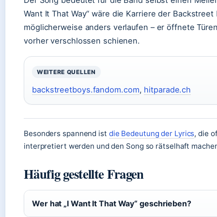
Der Song bedeutet für die Band selbst einen Meilen
Want It That Way“ wäre die Karriere der Backstreet
möglicherweise anders verlaufen – er öffnete Türen
vorher verschlossen schienen.
WEITERE QUELLEN
backstreetboys.fandom.com
,
hitparade.ch
Besonders spannend ist
die Bedeutung der Lyrics
, die 
interpretiert werden und den Song so rätselhaft mache
Häufig gestellte Fragen
Wer hat „I Want It That Way“ geschrieben?