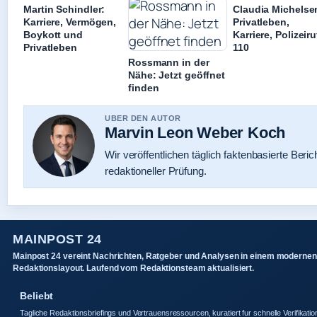
Martin Schindler:
Claudia Michelse
Karriere, Vermögen,
Privatleben,
Boykott und
Karriere, Polizeiru
Privatleben
110
Rossmann in der
Nähe: Jetzt geöffnet
finden
UBER DEN AUTOR
Marvin Leon Weber Koch
Wir veröffentlichen täglich faktenbasierte Beric
redaktioneller Prüfung.
MAINPOST 24
Mainpost 24 vereint Nachrichten, Ratgeber und Analysen in einem modernen
Redaktionslayout. Laufend vom Redaktionsteam aktualisiert.
Beliebt
Tagliche Redaktionsbriefings und Vertrauensressourcen, kuratiert fur schnelle Verifikatio