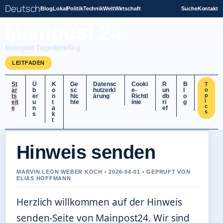
Deutsch
Blog
Lokal
Politik
Technik
Welt
Wirtschaft
Suche
Kontakt
Mainpost 24
Mainpost Tagesbriefing
LEITFADEN
St
Ü
K
Ge
Datensc
Cooki
R
B
T
ar
b
o
sc
hutzerkl
e-
un
l
o
p
ts
er
n
hic
ärung
Richtl
db
o
i
eit
u
t
hte
inie
ri
g
c
e
n
a
ef
s
s
k
t
Hinweis senden
MARVIN LEON WEBER KOCH • 2026-04-01 • GEPRUFT VON
ELIAS HOFFMANN
Herzlich willkommen auf der Hinweis
senden-Seite von Mainpost24. Wir sind