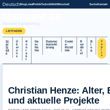
Deutsch
Blog
Lokal
Politik
Technik
Welt
Wirtschaft
Suche
Kontakt
Mainpost 24
Mainpost Tagesbriefing
LEITFADEN
St
Ü
K
Ge
Datensc
Cooki
R
B
T
ar
b
o
sc
hutzerkl
e-
un
l
o
p
ts
er
n
hic
ärung
Richtl
db
o
i
eit
u
t
hte
inie
ri
g
c
e
n
a
ef
s
s
k
t
Christian Henze: Alter,
und aktuelle Projekte