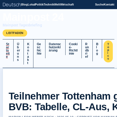
Deutsch
Blog
Lokal
Politik
Technik
Welt
Wirtschaft
Suche
Kontakt
Mainpost 24
Mainpost Tagesbriefing
LEITFADEN
St
Ü
K
Ge
Datensc
Cooki
R
B
T
ar
b
o
sc
hutzerkl
e-
un
l
o
p
ts
er
n
hic
ärung
Richtl
db
o
i
eit
u
t
hte
inie
ri
g
c
e
n
a
ef
s
s
k
t
Teilnehmer Tottenham 
BVB: Tabelle, CL-Aus, 