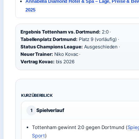
Annabella Diamond Hotel & Spa – Lage, Preise & Be
2025
Ergebnis Tottenham vs. Dortmund:
2:0 ·
Tabellenplatz Dortmund:
Platz 9 (vorläufig) ·
Status Champions League:
Ausgeschieden ·
Neuer Trainer:
Niko Kovac ·
Vertrag Kovac:
bis 2026
KURZÜBERBLICK
Spielverlauf
1
Tottenham gewinnt 2:0 gegen Dortmund (
Spie
Sport
)