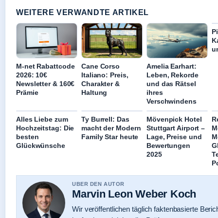
WEITERE VERWANDTE ARTIKEL
Pi
K
u
M-net Rabattcode
Cane Corso
Amelia Earhart:
2026: 10€
Italiano: Preis,
Leben, Rekorde
Newsletter & 160€
Charakter &
und das Rätsel
Prämie
Haltung
ihres
Verschwindens
Alles Liebe zum
Ty Burrell: Das
Mövenpick Hotel
R
Hochzeitstag: Die
macht der Modern
Stuttgart Airport –
M
besten
Family Star heute
Lage, Preise und
M
Glückwünsche
Bewertungen
G
2025
T
Po
UBER DEN AUTOR
Marvin Leon Weber Koch
Wir veröffentlichen täglich faktenbasierte Beric