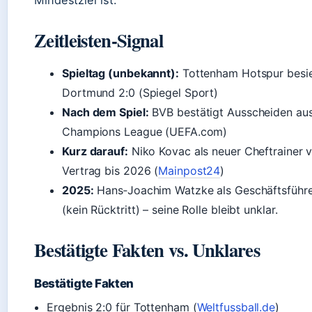
Mindestziel ist.
Zeitleisten-Signal
Spieltag (unbekannt):
Tottenham Hotspur besie
Dortmund 2:0 (Spiegel Sport)
Nach dem Spiel:
BVB bestätigt Ausscheiden aus
Champions League (UEFA.com)
Kurz darauf:
Niko Kovac als neuer Cheftrainer vo
Vertrag bis 2026 (
Mainpost24
)
2025:
Hans‑Joachim Watzke als Geschäftsführ
(kein Rücktritt) – seine Rolle bleibt unklar.
Bestätigte Fakten vs. Unklares
Bestätigte Fakten
Ergebnis 2:0 für Tottenham (
Weltfussball.de
)