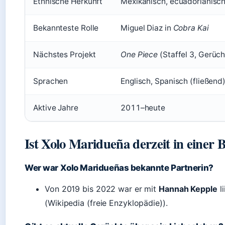
Ethnische Herkunft
Mexikanisch, ecuadorianisch
Bekannteste Rolle
Miguel Diaz in
Cobra Kai
Nächstes Projekt
One Piece
(Staffel 3, Gerüc
Sprachen
Englisch, Spanisch (fließend
Aktive Jahre
2011–heute
Ist Xolo Maridueña derzeit in einer 
Wer war Xolo Maridueñas bekannte Partnerin?
Von 2019 bis 2022 war er mit
Hannah Kepple
li
(Wikipedia (freie Enzyklopädie)).