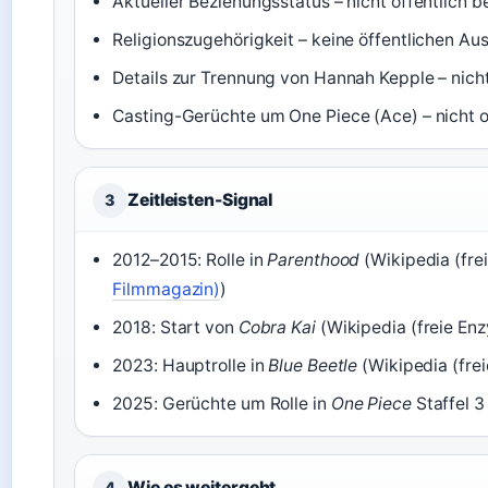
Aktueller Beziehungsstatus – nicht öffentlich b
Religionszugehörigkeit – keine öffentlichen A
Details zur Trennung von Hannah Kepple – nicht
Casting-Gerüchte um One Piece (Ace) – nicht off
Zeitleisten-Signal
3
2012–2015: Rolle in
Parenthood
(Wikipedia (frei
Filmmagazin)
)
2018: Start von
Cobra Kai
(Wikipedia (freie Enz
2023: Hauptrolle in
Blue Beetle
(Wikipedia (frei
2025: Gerüchte um Rolle in
One Piece
Staffel 3
Wie es weitergeht
4