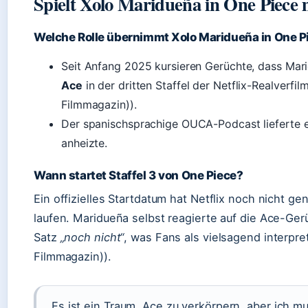
Spielt Xolo Maridueña in One Piece 
Welche Rolle übernimmt Xolo Maridueña in One P
Seit Anfang 2025 kursieren Gerüchte, dass Mar
Ace
in der dritten Staffel der Netflix-Realverf
Filmmagazin)).
Der spanischsprachige OUCA-Podcast lieferte e
anheizte.
Wann startet Staffel 3 von One Piece?
Ein offizielles Startdatum hat Netflix noch nicht g
laufen. Maridueña selbst reagierte auf die Ace-Ge
Satz
„noch nicht“
, was Fans als vielsagend interpr
Filmmagazin)).
„Es ist ein Traum, Ace zu verkörpern, aber ich m