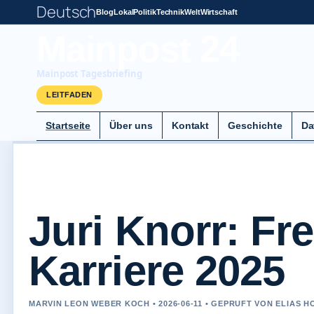
Deutsch
Blog
Lokal
Politik
Technik
Welt
Wirtschaft
Mainpost 24
Mainpost Tagesbriefing
LEITFADEN
Startseite
Über uns
Kontakt
Geschichte
Da
Juri Knorr: Fr
Karriere 2025
MARVIN LEON WEBER KOCH • 2026-06-11 • GEPRUFT VON ELIAS 