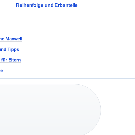
Reihenfolge und Erbanteile
ine Maxwell
und Tipps
für Eltern
re