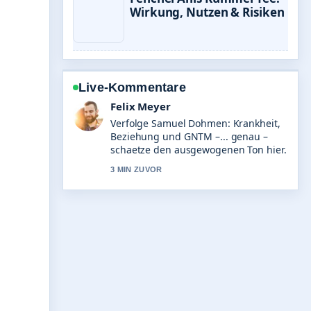
Wirkung, Nutzen & Risiken
Live-Kommentare
Laura Becker
Hilfreicher Kontext zu Manuel Rubey:
Steckbrief, Karriere &#038; Familie.
Bitte haltet diesen Liveticker aktuell.
5 MIN ZUVOR