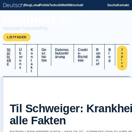
Deutsch
Blog
Lokal
Politik
Technik
Welt
Wirtschaft
Suche
Kontakt
Mainpost 24
Mainpost Tagesbriefing
LEITFADEN
St
Ü
K
Ge
Datensc
Cooki
R
B
T
ar
b
o
sc
hutzerkl
e-
un
l
o
p
ts
er
n
hic
ärung
Richtl
db
o
i
eit
u
t
hte
inie
ri
g
c
e
n
a
ef
s
s
k
t
Til Schweiger: Krankhe
alle Fakten