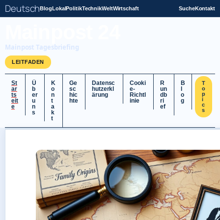
Deutsch
Blog
Lokal
Politik
Technik
Welt
Wirtschaft
Suche
Kontakt
Mainpost 24
Mainpost Tagesbriefing
LEITFADEN
St
Ü
K
Ge
Datensc
Cooki
R
B
T
ar
b
o
sc
hutzerkl
e-
un
l
o
p
ts
er
n
hic
ärung
Richtl
db
o
i
eit
u
t
hte
inie
ri
g
c
e
n
a
ef
s
s
k
t