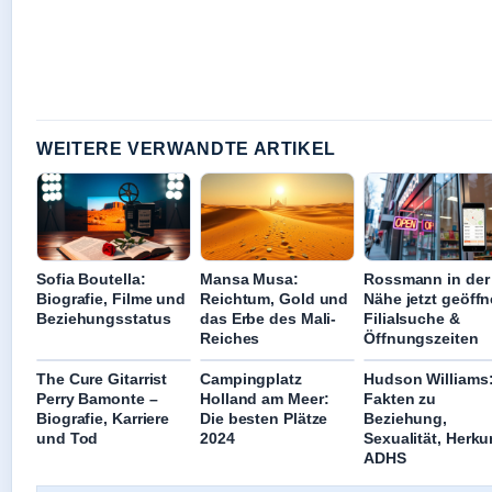
WEITERE VERWANDTE ARTIKEL
Sofia Boutella:
Mansa Musa:
Rossmann in der
Biografie, Filme und
Reichtum, Gold und
Nähe jetzt geöffn
Beziehungsstatus
das Erbe des Mali-
Filialsuche &
Reiches
Öffnungszeiten
The Cure Gitarrist
Campingplatz
Hudson Williams
Perry Bamonte –
Holland am Meer:
Fakten zu
Biografie, Karriere
Die besten Plätze
Beziehung,
und Tod
2024
Sexualität, Herku
ADHS