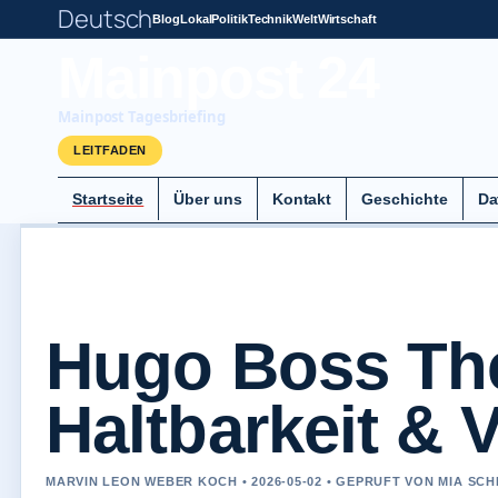
Deutsch
Blog
Lokal
Politik
Technik
Welt
Wirtschaft
Mainpost 24
Mainpost Tagesbriefing
LEITFADEN
Startseite
Über uns
Kontakt
Geschichte
Da
Hugo Boss The
Haltbarkeit & 
MARVIN LEON WEBER KOCH • 2026-05-02 • GEPRUFT VON MIA SC