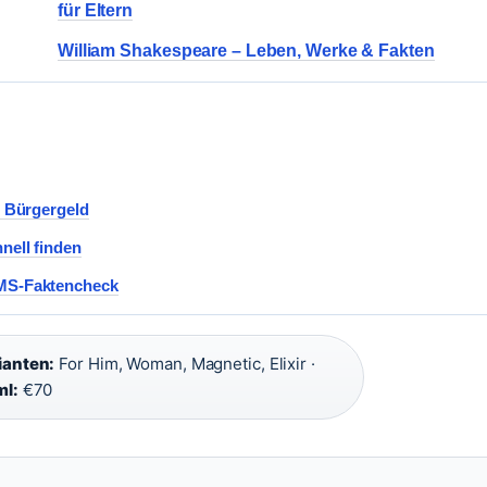
für Eltern
William Shakespeare – Leben, Werke & Fakten
t Bürgergeld
nell finden
 MS-Faktencheck
ianten:
For Him, Woman, Magnetic, Elixir ·
ml:
€70