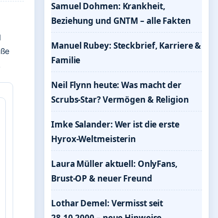
Samuel Dohmen: Krankheit,
Beziehung und GNTM – alle Fakten
d
Manuel Rubey: Steckbrief, Karriere &
üße
Familie
.
Neil Flynn heute: Was macht der
Scrubs-Star? Vermögen & Religion
Imke Salander: Wer ist die erste
Hyrox-Weltmeisterin
Laura Müller aktuell: OnlyFans,
Brust-OP & neuer Freund
Lothar Demel: Vermisst seit
28.10.2000 – neue Hinweise