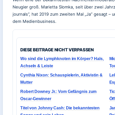
Neugier groß. Marietta Slomka, seit über zwei Jah
journals”, hat 2019 zum zweiten Mal „Ja” gesagt – 
dem Medienbusiness.
DIESE BEITRAGE NICHT VERPASSEN
Wo sind die Lymphknoten im Körper? Hals,
Mic
Achseln & Leiste
To
Cynthia Nixon: Schauspielerin, Aktivistin &
Le
Mutter
Es
Robert Downey Jr.: Vom Gefängnis zum
Tic
Oscar-Gewinner
Öf
Titel von Johnny Cash: Die bekanntesten
Ja