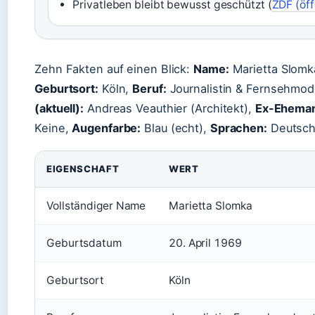
Privatleben bleibt bewusst geschützt (
ZDF (öff
Zehn Fakten auf einen Blick:
Name:
Marietta Slomk
Geburtsort:
Köln,
Beruf:
Journalistin & Fernsehmod
(aktuell):
Andreas Veauthier (Architekt),
Ex-Ehema
Keine,
Augenfarbe:
Blau (echt),
Sprachen:
Deutsch,
EIGENSCHAFT
WERT
Vollständiger Name
Marietta Slomka
Geburtsdatum
20. April 1969
Geburtsort
Köln