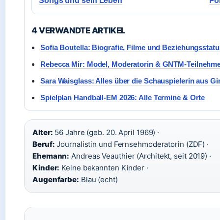
Songs und sein Leben
Pol
4 VERWANDTE ARTIKEL
Sofia Boutella: Biografie, Filme und Beziehungsstatu
Rebecca Mir: Model, Moderatorin & GNTM-Teilnehmer
Sara Waisglass: Alles über die Schauspielerin aus G
Spielplan Handball-EM 2026: Alle Termine & Orte
Alter:
56 Jahre (geb. 20. April 1969) ·
Beruf:
Journalistin und Fernsehmoderatorin (ZDF) ·
Ehemann:
Andreas Veauthier (Architekt, seit 2019) ·
Kinder:
Keine bekannten Kinder ·
Augenfarbe:
Blau (echt)