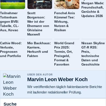
Morgan Wade:
Freundschaft,
Gerüchte &
Teilnehmer
Scott
Fenchel Anis
Updates 2026
Tottenham
Borgerson:
Kümmel Tee:
gegen BVB:
Wer ist der
Wirkung,
Tabelle, CL-
Ehemann von
Nutzen &
Aus, Kovac
Ghislaine
Risiken
Maxwell
Cathie Wood:
Mio Backhaus:
World Grand
Nissan Skyline
Verluste,
Karriere,
Prix 2025:
GT-R R35:
Prognosen
Herkunft und
Termin, Ort,
Preis,
und Portfolio
Fakten
Preisgeld,
technische
Format &
Daten und
Favoriten
Geschichte
UBER DEN AUTOR
Marvin Leon Weber Koch
Wir veröffentlichen täglich faktenbasierte Berichte
mit laufender redaktioneller Prüfung.
Suche