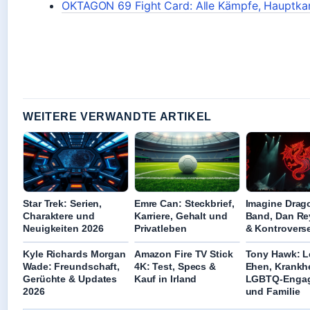
OKTAGON 69 Fight Card: Alle Kämpfe, Hauptka
WEITERE VERWANDTE ARTIKEL
Star Trek: Serien,
Emre Can: Steckbrief,
Imagine Drag
Charaktere und
Karriere, Gehalt und
Band, Dan Re
Neuigkeiten 2026
Privatleben
& Kontrovers
Kyle Richards Morgan
Amazon Fire TV Stick
Tony Hawk: L
Wade: Freundschaft,
4K: Test, Specs &
Ehen, Krankhe
Gerüchte & Updates
Kauf in Irland
LGBTQ-Enga
2026
und Familie