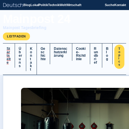
Deutsch
Blog
Lokal
Politik
Technik
Welt
Wirtschaft
Suche
Kontakt
Mainpost 24
Mainpost Tagesbriefing
LEITFADEN
St
Ü
K
Ge
Datensc
Cooki
R
B
T
ar
b
o
sc
hutzerkl
e-
un
l
o
p
ts
er
n
hic
ärung
Richtl
db
o
i
eit
u
t
hte
inie
ri
g
c
e
n
a
ef
s
s
k
t