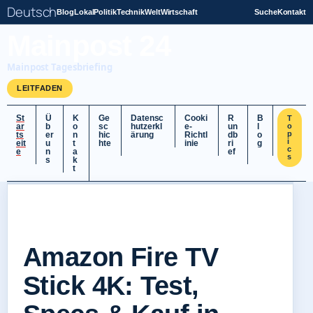
Deutsch
Blog
Lokal
Politik
Technik
Welt
Wirtschaft
Suche
Kontakt
Mainpost 24
Mainpost Tagesbriefing
LEITFADEN
St
Ü
K
Ge
Datensc
Cooki
R
B
T
ar
b
o
sc
hutzerkl
e-
un
l
o
p
ts
er
n
hic
ärung
Richtl
db
o
i
eit
u
t
hte
inie
ri
g
c
e
n
a
ef
s
s
k
t
Amazon Fire TV
Stick 4K: Test,