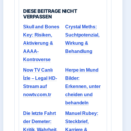
DIESE BEITRAGE NICHT
VERPASSEN
Skull and Bones
Crystal Meths:
Key: Risiken,
Suchtpotenzial,
Aktivierung &
Wirkung &
AAAA-
Behandlung
Kontroverse
Now TV Canlı
Herpe im Mund
İzle – Legal HD-
Bilder:
Stream auf
Erkennen, unter
nowtv.com.tr
cheiden und
behandeln
Die letzte Fahrt
Manuel Rubey:
der Demeter:
Steckbrief,
Kritik, Wahrheit,
Karriere &