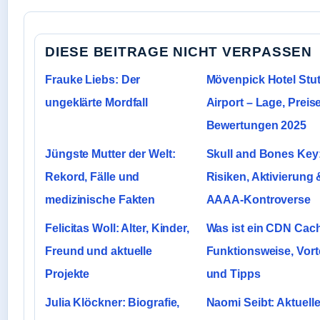
DIESE BEITRAGE NICHT VERPASSEN
Frauke Liebs: Der
Mövenpick Hotel Stut
ungeklärte Mordfall
Airport – Lage, Preis
Bewertungen 2025
Jüngste Mutter der Welt:
Skull and Bones Key
Rekord, Fälle und
Risiken, Aktivierung 
medizinische Fakten
AAAA-Kontroverse
Felicitas Woll: Alter, Kinder,
Was ist ein CDN Cac
Freund und aktuelle
Funktionsweise, Vort
Projekte
und Tipps
Julia Klöckner: Biografie,
Naomi Seibt: Aktuell