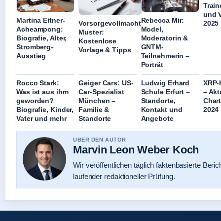
Trai
und 
Martina Eitner-
Rebecca Mir:
2025
Vorsorgevollmacht
Acheampong:
Model,
Muster:
Biografie, Alter,
Moderatorin &
Kostenlose
Stromberg-
GNTM-
Vorlage & Tipps
Ausstieg
Teilnehmerin –
Porträt
Rocco Stark:
Geiger Cars: US-
Ludwig Erhard
XRP-K
Was ist aus ihm
Car-Spezialist
Schule Erfurt –
– Akt
geworden?
München –
Standorte,
Char
Biografie, Kinder,
Familie &
Kontakt und
2024
Vater und mehr
Standorte
Angebote
UBER DEN AUTOR
Marvin Leon Weber Koch
Wir veröffentlichen täglich faktenbasierte Beric
laufender redaktioneller Prüfung.