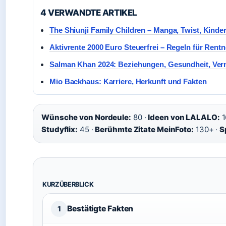
4 VERWANDTE ARTIKEL
The Shiunji Family Children – Manga, Twist, Kinde
Aktivrente 2000 Euro Steuerfrei – Regeln für Rentn
Salman Khan 2024: Beziehungen, Gesundheit, Ve
Mio Backhaus: Karriere, Herkunft und Fakten
Wünsche von Nordeule:
80 ·
Ideen von LALALO:
1
Studyflix:
45 ·
Berühmte Zitate MeinFoto:
130+ ·
S
KURZÜBERBLICK
Bestätigte Fakten
1