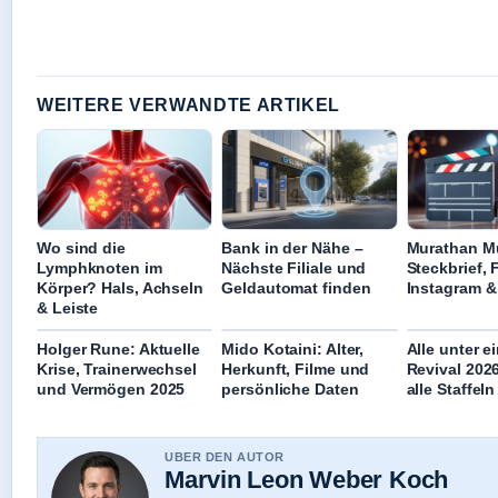
WEITERE VERWANDTE ARTIKEL
Wo sind die
Bank in der Nähe –
Murathan M
Lymphknoten im
Nächste Filiale und
Steckbrief, 
Körper? Hals, Achseln
Geldautomat finden
Instagram &
& Leiste
Holger Rune: Aktuelle
Mido Kotaini: Alter,
Alle unter 
Krise, Trainerwechsel
Herkunft, Filme und
Revival 202
und Vermögen 2025
persönliche Daten
alle Staffeln
UBER DEN AUTOR
Marvin Leon Weber Koch