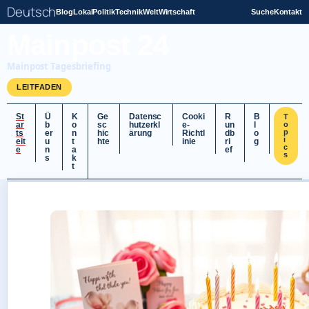
Deutsch
Blog
Lokal
Politik
Technik
Welt
Wirtschaft
Suche
Kontakt
Mainpost 24
Mainpost Tagesbriefing
LEITFADEN
St
Ü
K
Ge
Datensc
Cooki
R
B
T
ar
b
o
sc
hutzerkl
e-
un
l
o
p
ts
er
n
hic
ärung
Richtl
db
o
i
eit
u
t
hte
inie
ri
g
c
e
n
a
ef
s
s
k
t